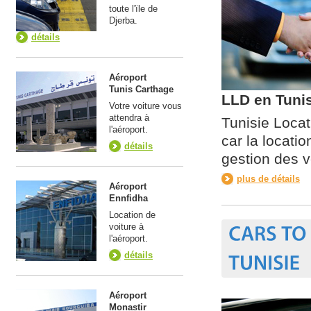
toute l'ïle de
Djerba.
détails
Aéroport
Tunis Carthage
LLD en Tunis
Votre voiture vous
attendra à
Tunisie Loca
l'aéroport.
car la locati
détails
gestion des v
plus de détails
Aéroport
Ennfidha
Location de
voiture à
l'aéroport.
détails
Aéroport
Monastir